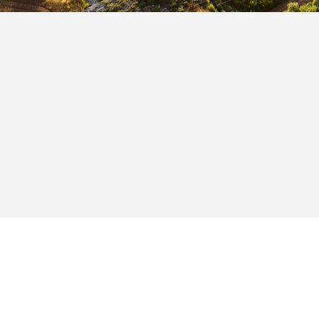
συνεχίζοντας την εμπορική της πολιτική
έρω διείσδυση στην Ελληνική αγορά
ρίου, πουλάει τις πρώτες ποσότητες
ρίου σε καταναλωτές που
ιούνται στα όρια των ΕΠΑ και έγιναν
 πελάτες με τον ν. 3428/2015
ρωση Αγοράς Φυσικού Αερίου»