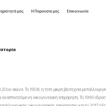
ηριότητά μας
Η Παρουσία μας
Επικοινωνία
Ιστορία
ου 20ου αιώνα. Το 1908, η τότε μικρή βιοτεχνία μεταλλου
α αναπτυσσόμενη οικογενειακή επιχείρηση. Το 1990 ιδρύετ
ταλλουργικής οικογενειακής επιχείρησης και το 2017 εξελ