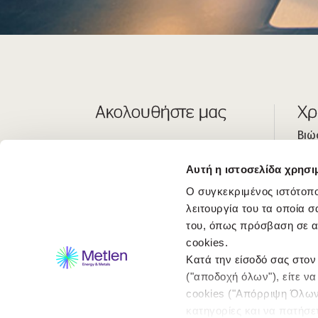
Ακολουθήστε μας
Χρ
Βιώ
Οι 
Αυτή η ιστοσελίδα χρησι
Επε
Ο συγκεκριμένος ιστότοπο
Κέν
λειτουργία του τα οποία σ
του, όπως πρόσβαση σε α
cookies.
Κατά την είσοδό σας στον
("αποδοχή όλων"), είτε ν
cookies ("Απόρριψη Όλων"
κατηγορίες και να πατήσε