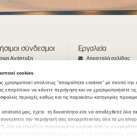
ήσιμοι σύνδεσμοι
Εργαλεία
σιμη Ανάπτυξη
Αποστολή σελίδας
Άνθρωποί μας
Εκτύπωση σελίδας
μοποιεί cookies
νδυτικές Σχέσεις
Περιεχόμενα
ς χρησιμοποιεί απολύτως "απαραίτητα cookies" με σκοπό την
τρο Τύπου
ας επιτρέπουν να κάνετε περιήγηση και να χρησιμοποιήσετε τις
σφαλείς περιοχές καθώς και τις παρακάτω κατηγορίες προαιρ
 ιστότοπό μας, έχετε τη δυνατότητα είτε να αποδεχθείτε όλα τ
α συνεχίσετε την περιήγησή σας απορρίπτοντας όλα τα μη απαρ
), είτε να επιλέξετε συγκεκριμένα cookies από τις αναφερθείσ
τε το κουμπί ("Αποδοχή Επιλεγμένων"). Για περισσότερες πλη