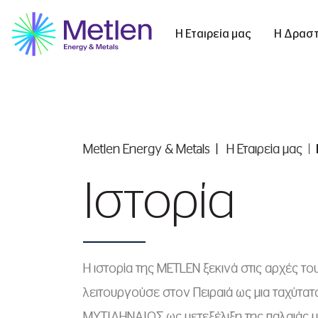
1990
Η Εταιρεία μας
Η Δραστ
1991-1994
1995
1996-1997
Metlen Εnergy & Metals
Η Εταιρεία μας
1998
Ιστορία
1999
2000
Η ιστορία της METLEN ξεκινά στις αρχές τ
2002
λειτουργούσε στον Πειραιά ως μια ταχύτατ
2005
ΜΥΤΙΛΗΝΑΙΟΣ ως μετεξέλιξη της παλαιάς με