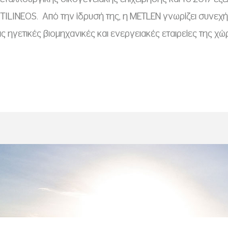
MYTILINEOS. Από την ίδρυσή της, η METLEN γνωρίζει συνεχή
ς ηγετικές βιομηχανικές και ενεργειακές εταιρείες της χώ