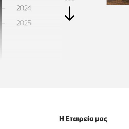
2024
H Μ&Μ Gas 
για περαιτ
2025
φυσικού αε
φυσικού αε
δραστηριοπο
επιλέγοντες
«Απελευθέ
Η Εταιρεία μας