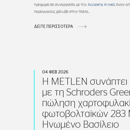
προχωρά σε συνεργασία με την
Acciaieria Arvedi
, έναν α
παραγωγούς χάλυβα στην Ιταλία...
ΔΕΙΤΕ ΠΕΡΙΣΣΟΤΕΡΑ
04 ΦΕΒ 2026
Η METLEN συνάπτει
με τη Schroders Gree
πώληση χαρτοφυλακ
φωτοβολταϊκών 283
Ηνωμένο Βασίλειο