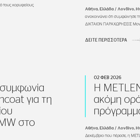
πό τους κορυφαίους
Αθήνα, Ελλάδα / Λονδίνο, Η
ανακοινώνει ότι συμφώνησε τ
ΔΙΚΤΑΙΟΝ ΠΑΡΑΧΩΡΗΣΕΙΣ Μονο
ΔΕΙΤΕ ΠΕΡΙΣΣΟΤΕΡΑ
02 ΦΕΒ 2026
 συμφωνία
Η METLEN 
ncoat για τη
ακόμη ορό
ίου
πρόγραμμ
 MW στο
Αθήνα
,
Ελλάδα / Λονδίνο, 
Δεκέμβριο που πέρασε, η METLE