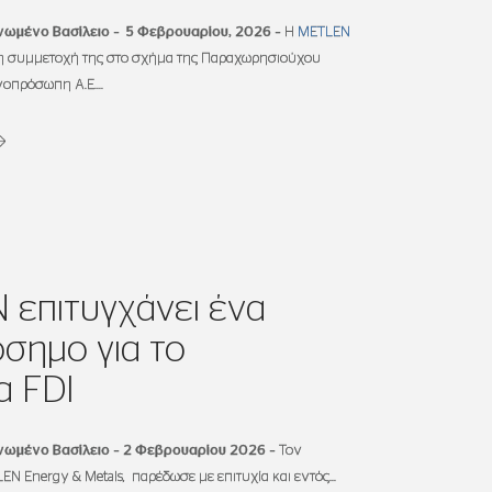
νωμένο Βασίλειο – 5 Φεβρουαρίου, 2026
–
Η
METLEN
η συμμετοχή της στο σχήμα της Παραχωρησιούχου
πρόσωπη Α.Ε....
επιτυγχάνει ένα
σημο για το
α FDI
Ηνωμένο Βασίλειο
–
2 Φεβρουαρίου
202
6
–
Τον
N Energy & Metals, παρέδωσε με επιτυχία και εντός...