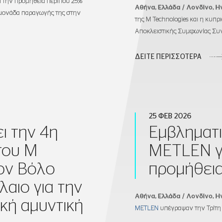
 την προμήθεια περίπου 25%
Αθήνα, Ελλάδα / Λονδίνο, Η
 μονάδα παραγωγής της στην
της M Technologies και η κυπ
Αποκλειστικής Συμφωνίας Συνε
ΔΕΙΤΕ ΠΕΡΙΣΣΟΤΕΡΑ
25 ΦΕΒ 2026
ι την 4η
Εμβληματι
του M
METLEN γ
ον Βόλο
προμήθεια
αιο για την
Αθήνα
,
Ελλάδα / Λονδίνο, 
ϊκή αμυντική
METLEN
υπέγραψαν την Τρίτη 