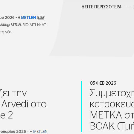
ΔΕΙΤΕ ΠΕΡΙΣΣΟΤΕΡΑ
ου 2026 - Η
METLEN
(
LSE
isting
:
MTLN
,
RIC: MTLNr.AT,
η νέα...
05 ΦΕΒ 2026
ει την
Συμμετοχή
 Arvedi στο
κατασκευα
e 2
ΜΕΤΚΑ στ
ΒΟΑΚ (Τμή
ρουαρίου
202
6
–
Η
METLEN