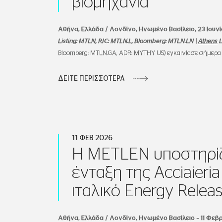
βιομηχανία
Αθήνα, Ελλάδα / Λονδίνο, Ηνωμένο Βασίλειο, 23 Ιουνί
Listing
:
MTLN
,
RIC
:
MTLN
.
L
,
Bloomberg
:
MTLN
.
LN
|
Athens
L
Bloomberg: MTLN.GA, ADR: MYTHY US) εγκαινίασε σήμερα τ
ΔΕΙΤΕ ΠΕΡΙΣΣΟΤΕΡΑ
11 ΦΕΒ 2026
Η METLEN υποστηρίζ
ένταξη της Acciaieria
ιταλικό Energy Releas
Αθήνα
,
Ελλάδα / Λονδίνο, Ηνωμένο Βασίλειο
–
11 Φεβ