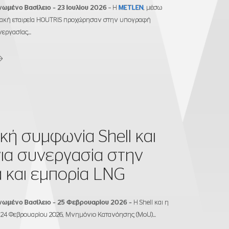
νωμένο Βασίλειο – 23 Ιουλίου 2026
– Η
METLEN
, μέσω
ριακή εταιρεία HOUTRIS προχώρησαν στην υπογραφή
ργασίας...
κή συμφωνία Shell και
ια συνεργασία στην
 και εμπορία LNG
Ηνωμένο Βασίλειο
–
25 Φεβρουαρίου
202
6
–
Η Shell και η
24 Φεβρουαρίου 2026, Μνημόνιο Κατανόησης (MoU)...