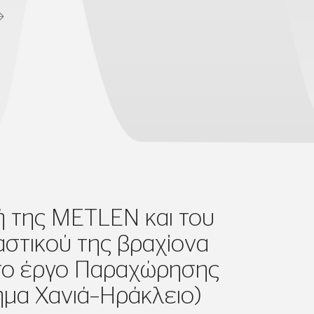
 της METLEN και του
στικού της βραχίονα
ο έργο Παραχώρησης
μα Χανιά–Ηράκλειο)