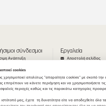
ήσιμοι σύνδεσμοι
Εργαλεία
σιμη Ανάπτυξη
Αποστολή σελίδας
Άνθρωποί μας
Εκτύπωση σελίδας
μοποιεί cookies
νδυτικές Σχέσεις
Περιεχόμενα
ς χρησιμοποιεί απολύτως "απαραίτητα cookies" με σκοπό την
τρο Τύπου
ας επιτρέπουν να κάνετε περιήγηση και να χρησιμοποιήσετε τις
σφαλείς περιοχές καθώς και τις παρακάτω κατηγορίες προαιρ
 ιστότοπό μας, έχετε τη δυνατότητα είτε να αποδεχθείτε όλα τ
α συνεχίσετε την περιήγησή σας απορρίπτοντας όλα τα μη απαρ