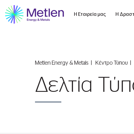
Η Εταιρεία μας
Η Δραστ
Metlen Εnergy & Metals
Κέντρο Τύπου
Δελτία Τύ