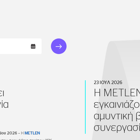
23 ΙΟΥΛ 2026
ι
Η METLEN
ία
εγκαινιάζ
αμυντική 
συνεργασ
λίου 2026 –
Η
METLEN