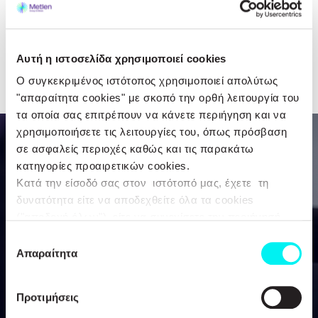
Αυτή η ιστοσελίδα χρησιμοποιεί cookies
Ο συγκεκριμένος ιστότοπος χρησιμοποιεί απολύτως
"απαραίτητα cookies" με σκοπό την ορθή λειτουργία του
τα οποία σας επιτρέπουν να κάνετε περιήγηση και να
χρησιμοποιήσετε τις λειτουργίες του, όπως πρόσβαση
σε ασφαλείς περιοχές καθώς και τις παρακάτω
κατηγορίες προαιρετικών cookies.
Κατά την είσοδό σας στον ιστότοπό μας, έχετε τη
δυνατότητα είτε να αποδεχθείτε όλα τα cookies
("αποδοχή όλων"), είτε να συνεχίσετε την περιήγησή
σας απορρίπτοντας όλα τα μη απαραίτητα cookies
Επιλογή
("Απόρριψη Όλων"), είτε να επιλέξετε συγκεκριμένα
Απαραίτητα
συγκατάθεσης
cookies από τις αναφερθείσες κατηγορίες και να
πατήσετε το κουμπί ("Αποδοχή Επιλεγμένων"). Για
Προτιμήσεις
περισσότερες πληροφορίες μπορείτε να ανατρέξετε