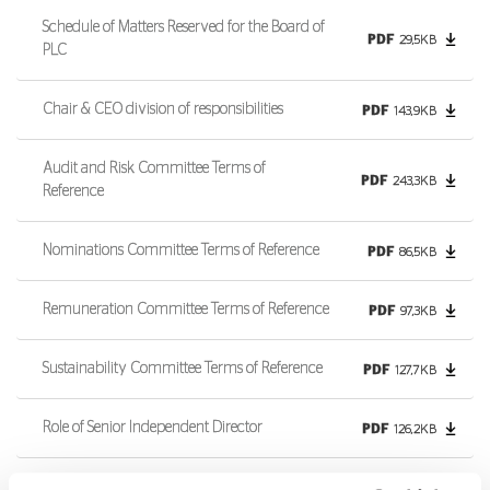
Schedule of Matters Reserved for the Board of
PDF
29,5KB
PLC
Chair & CEO division of responsibilities
PDF
143,9KB
Audit and Risk Committee Terms of
PDF
243,3KB
Reference
Nominations Committee Terms of Reference
PDF
86,5KB
Remuneration Committee Terms of Reference
PDF
97,3KB
Sustainability Committee Terms of Reference
PDF
127,7KB
Role of Senior Independent Director
PDF
126,2KB
Board Diversity and Inclusion Policy
PDF
91,5KB