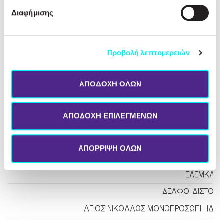
MNG TRAD
Διαφήμισης
ΚΟΡΙΝΘΟΣ POW
ΚΙΛΚΙΣ ΠΑΛΑΙΩΝ ΤΡΙΕΘΝ
Προβολή λεπτομερειών
ΑΝΕΜΟΡΟΗ Α.Ε.
PROTERGIA ENE
ΑΠΟΔΟΧΗ ΟΛΩΝ
SOLIEN ΕΝΕΡΓΕΙ
ΑΙΟΛΙΚΗ ΤΡΙΚΟΡΦΩΝ Α.Ε. ΠΑΡΑ
ΑΠΟΔΟΧΗ ΕΠΙΛΕΓΜΕΝΩΝ
ΜΑΚΡΥΝΟΡΟΣ ΕΝΕΡΓΕΙΑΚΗ Α.Ε. ΠΑ
PROTERGIA ΘΕΡΜΟΗΛ
ΑΠΟΡΡΙΨΗ ΟΛΩΝ
ΕΛΛΗΝΙΚΗ ΒΙΟΜΗΧΑΝΙΑ
ΕΛΕΜΚΑ Α
ΔΕΛΦΟΙ ΔΙΣΤΟΜΟ
ΑΓΙΟΣ ΝΙΚΟΛΑΟΣ ΜΟΝΟΠΡΟΣΩΠΗ ΙΔΙΩΤ