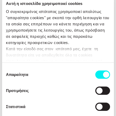
Αυτή η ιστοσελίδα χρησιμοποιεί cookies
ΑΙΟΛΙΚΗ ΣΙΔΗΡΟΚΑ
Ο συγκεκριμένος ιστότοπος χρησιμοποιεί απολύτως
ΕΛΛΗΝΙΚΗ ΦΩΤΟΒΟΛ
"απαραίτητα cookies" με σκοπό την ορθή λειτουργία του
τα οποία σας επιτρέπουν να κάνετε περιήγηση και να
SPIDER ΕΝΕΡΓΕΙ
χρησιμοποιήσετε τις λειτουργίες του, όπως πρόσβαση
PROTERGIA ΘΕΡΜΟΗΛΕΚΤΡΙΚΗ ΑΓΙΟΥ ΝΙΚΟΛΑΟΥ Α.Ε. ΠΑΡ
σε ασφαλείς περιοχές καθώς και τις παρακάτω
(πρώην ΑΝΕΜΟΣΚΑΛΑ 
κατηγορίες προαιρετικών cookies.
Κατά την είσοδό σας στον ιστότοπό μας, έχετε τη
ΑΝΕΜΟΔΡΑΣΗ Α.Ε
δυνατότητα είτε να αποδεχθείτε όλα τα cookies
ΑΝΕΜΟΡΑΧΗ Α.Ε.
("αποδοχή όλων"), είτε να συνεχίσετε την περιήγησή
ΧΟΡΤΕΡΟΥ Α.Ε.
σας απορρίπτοντας όλα τα μη απαραίτητα cookies
Επιλογή
("Απόρριψη Όλων"), είτε να επιλέξετε συγκεκριμένα
Απαραίτητα
ΚΙΣΣΑΒΟΣ ΦΩΤΕΙΝΗ 
συγκατάθεσης
cookies από τις αναφερθείσες κατηγορίες και να
ΑΕΤΟΒΟΥΝΙ Α.Ε.
πατήσετε το κουμπί ("Αποδοχή Επιλεγμένων"). Για
Προτιμήσεις
περισσότερες πληροφορίες μπορείτε να ανατρέξετε
ΙΚΑΡΟΣ ΑΝΕΜΟΣ Α.
στην “Προβολή Λεπτομερειών” ή στην
Πολιτική
ΚΕΡΑΣΟΥΔΑ Α.Ε.
Cookies
. Μπορείτε να μεταβάλλετε τη συναίνεσή σας
Στατιστικά
ΑΙΟΛΙΚΗ ΑΡΓΟΣΤΥΛΙΑΣ
οποιαδήποτε στιγμή.