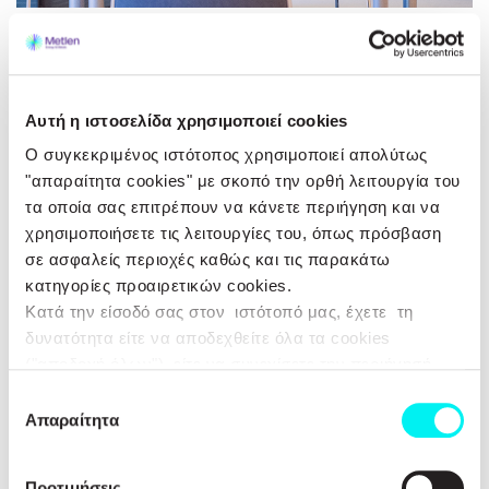
Οι κύριες πολιτικές μας
ΔΕΙΤΕ ΠΕΡΙΣΣΟΤΕΡΑ
Αυτή η ιστοσελίδα χρησιμοποιεί cookies
Ο συγκεκριμένος ιστότοπος χρησιμοποιεί απολύτως
"απαραίτητα cookies" με σκοπό την ορθή λειτουργία του
τα οποία σας επιτρέπουν να κάνετε περιήγηση και να
χρησιμοποιήσετε τις λειτουργίες του, όπως πρόσβαση
σε ασφαλείς περιοχές καθώς και τις παρακάτω
κατηγορίες προαιρετικών cookies.
Κατά την είσοδό σας στον ιστότοπό μας, έχετε τη
δυνατότητα είτε να αποδεχθείτε όλα τα cookies
("αποδοχή όλων"), είτε να συνεχίσετε την περιήγησή
σας απορρίπτοντας όλα τα μη απαραίτητα cookies
Επιλογή
("Απόρριψη Όλων"), είτε να επιλέξετε συγκεκριμένα
Απαραίτητα
συγκατάθεσης
cookies από τις αναφερθείσες κατηγορίες και να
πατήσετε το κουμπί ("Αποδοχή Επιλεγμένων"). Για
Προτιμήσεις