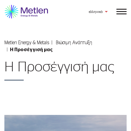
ελληνικά
Metlen Εnergy & Metals
Βιώσιμη Ανάπτυξη
Η Προσέγγισή μας
Η Προσέγγισή μας