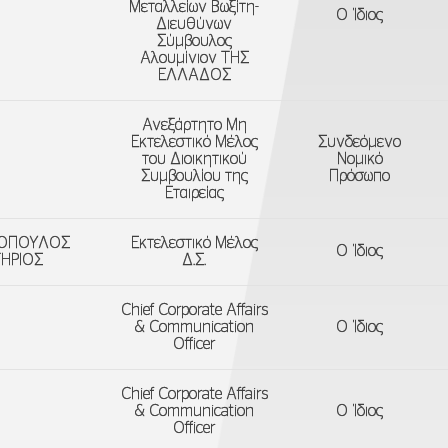
Μεταλλείων Βωξίτη-
Ο Ίδιος
Διευθύνων
Σύμβουλος
Αλουμίνιον ΤΗΣ
ΕΛΛΑΔΟΣ
Ανεξάρτητο Μη
Εκτελεστικό Μέλος
Συνδεόμενο
του Διοικητικού
Νομικό
Συμβουλίου της
Πρόσωπο
Εταιρείας
ΟΠΟΥΛΟΣ
Εκτελεστικό Μέλος
Ο Ίδιος
ΗΡΙΟΣ
Δ.Σ.
Chief Corporate Affairs
& Communication
Ο Ίδιος
Officer
Chief Corporate Affairs
& Communication
Ο Ίδιος
Officer