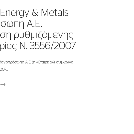
nergy & Metals
σωπη Α.Ε.
ση ρυθμιζόμενης
ίας Ν. 3556/2007
 2025
Μονοπρόσωπη Α.Ε. (η «Εταιρεία»), σύμφωνα
METLEN
007...