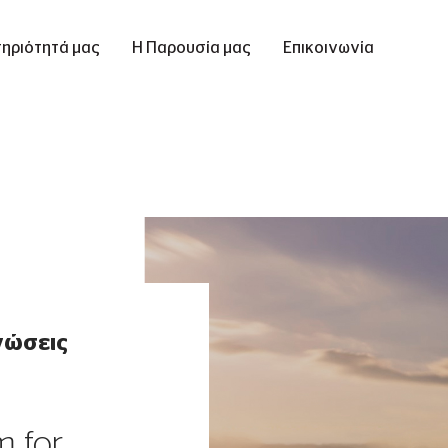
ηριότητά μας
Η Παρουσία μας
Επικοινωνία
νώσεις
m for