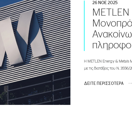
26 ΝΟΕ 2025
METLEN E
Μονοπρό
Ανακοίνω
πληροφορ
Αθήνα, Ελλάδα – 4 Ιουλίου
Η METLEN Energy & Metals 
Εταιρεία
με τις διατάξεις του Ν. 3556/2
ΔΕΙΤΕ ΠΕΡΙΣΣΟΤΕΡΑ