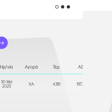
Ημ/νία
Αγορά
Τεμ.
Αξία (€)
Α/
30 Μαϊ
ΧΑ
4.391
197.707,98
Π
2025