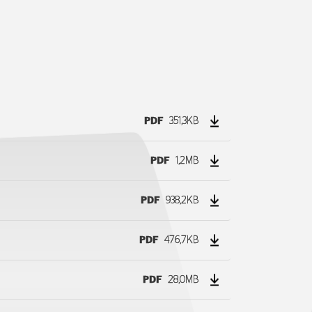
PDF
351,3KB
PDF
1,2MB
PDF
938,2KB
PDF
476,7KB
PDF
28,0MB