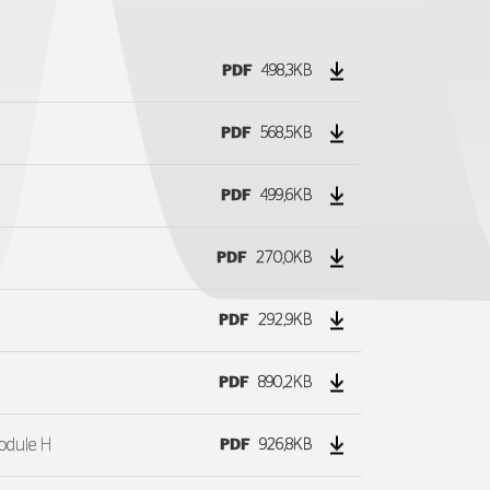
PDF
498,3KB
PDF
568,5KB
PDF
499,6KB
PDF
270,0KB
PDF
292,9KB
PDF
890,2KB
odule H
PDF
926,8KB