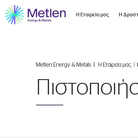
Η Εταιρεία μας
Η Δραστ
Metlen Εnergy & Metals
Η Εταιρεία μας
Πιστοποιήσ