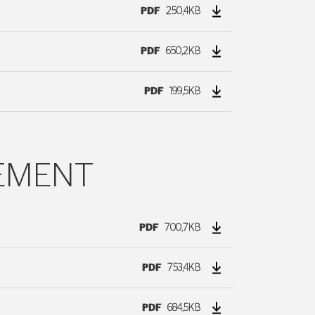
PDF
250,4KB
PDF
650,2KB
PDF
199,5KB
EMENT
PDF
700,7KB
PDF
753,4KB
PDF
684,5KB