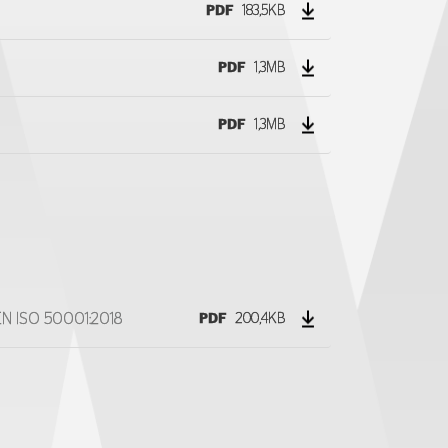
PDF
183,5KB
PDF
1,3MB
PDF
1,3MB
EN ISO 50001:2018
PDF
200,4KB