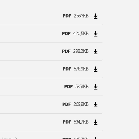
PDF
256,3KB
PDF
420,5KB
PDF
298,2KB
PDF
578,9KB
PDF
535,1KB
PDF
269,8KB
PDF
534,7KB