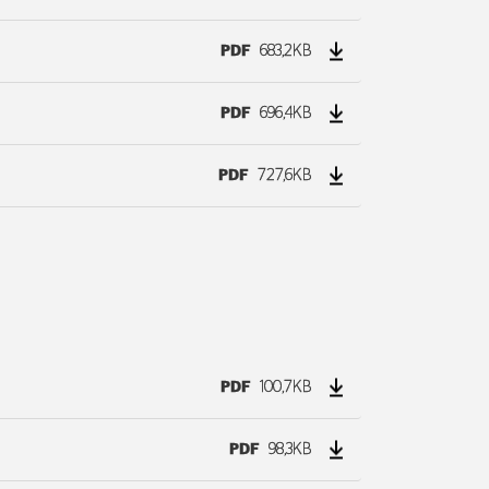
PDF
683,2KB
PDF
696,4KB
PDF
727,6KB
PDF
100,7KB
PDF
98,3KB