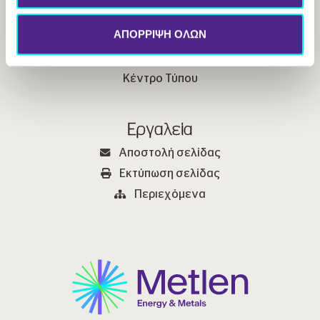
Βιώσιμη Ανάπτυξη
ΑΠΟΡΡΙΨΗ ΟΛΩΝ
Οι Άνθρωποί μας
Επενδυτικές Σχέσεις
Κέντρο Τύπου
Εργαλεία
Αποστολή σελίδας
Εκτύπωση σελίδας
Περιεχόμενα