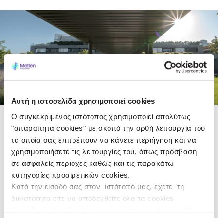
Αυτή η ιστοσελίδα χρησιμοποιεί cookies
Ο συγκεκριμένος ιστότοπος χρησιμοποιεί απολύτως
"απαραίτητα cookies" με σκοπό την ορθή λειτουργία του
τα οποία σας επιτρέπουν να κάνετε περιήγηση και να
Ενθαρρύνοντας την πρωτοβουλία και επιβραβεύοντας την
χρησιμοποιήσετε τις λειτουργίες του, όπως πρόσβαση
καινοτομία, παρέχουμε συνθήκες εργασίας που εξασφαλίζουν:
σε ασφαλείς περιοχές καθώς και τις παρακάτω
κατηγορίες προαιρετικών cookies.
Βέλτιστες προϋποθέσεις για την ανάπτυξη της
Κατά την είσοδό σας στον ιστότοπό μας, έχετε τη
δημιουργικότητας
δυνατότητα είτε να αποδεχθείτε όλα τα cookies
("αποδοχή όλων"), είτε να συνεχίσετε την περιήγησή