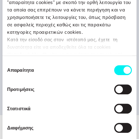
"απαραίτητα cookies" με σκοπό την ορθή λειτουργία του
τα οποία σας επιτρέπουν να κάνετε περιήγηση και να
Ενιαίος Ετήσιος Απολογισμός 2025
χρησιμοποιήσετε τις λειτουργίες του, όπως πρόσβαση
σε ασφαλείς περιοχές καθώς και τις παρακάτω
ΔΕΙΤΕ ΠΕΡΙΣΣΟΤΕΡΑ
κατηγορίες προαιρετικών cookies.
Κατά την είσοδό σας στον ιστότοπό μας, έχετε τη
δυνατότητα είτε να αποδεχθείτε όλα τα cookies
("αποδοχή όλων"), είτε να συνεχίσετε την περιήγησή
σας απορρίπτοντας όλα τα μη απαραίτητα cookies
Επιλογή
ESG Επιδόσεις
("Απόρριψη Όλων"), είτε να επιλέξετε συγκεκριμένα
Απαραίτητα
συγκατάθεσης
cookies από τις αναφερθείσες κατηγορίες και να
πατήσετε το κουμπί ("Αποδοχή Επιλεγμένων"). Για
ΔΕΙΤΕ ΠΕΡΙΣΣΟΤΕΡΑ
Προτιμήσεις
περισσότερες πληροφορίες μπορείτε να ανατρέξετε
στην “Προβολή Λεπτομερειών” ή στην
Πολιτική
Cookies
. Μπορείτε να μεταβάλλετε τη συναίνεσή σας
Στατιστικά
οποιαδήποτε στιγμή.
Διαφήμισης