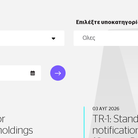
Επιλέξτε υποκατηγορί
03 ΑΥΓ 2026
or
TR-1: Stan
holdings
notificati