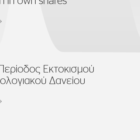
n in own shares
 Περίοδος Εκτοκισμού
ολογιακού Δανείου