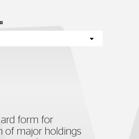
α
dard form for
on of major holdings