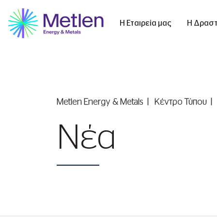
Η Εταιρεία μας
Η Δραστ
Metlen Εnergy & Metals
Κέντρο Τύπου
Νέα