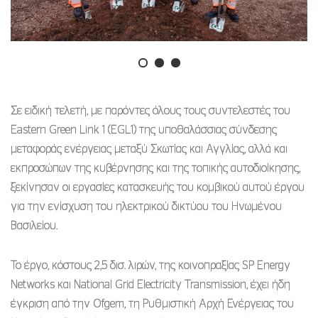
Σε ειδική τελετή, με παρόντες όλους τους συντελεστές του
Eastern Green Link 1 (EGL1) της υποθαλάσσιας σύνδεσης
μεταφοράς ενέργειας μεταξύ Σκωτίας και Αγγλίας, αλλά και
εκπροσώπων της κυβέρνησης και της τοπικής αυτοδιοίκησης,
ξεκίνησαν οι εργασίες κατασκευής του κομβικού αυτού έργου
για την ενίσχυση του ηλεκτρικού δικτύου του Ηνωμένου
Βασιλείου.
Το έργο, κόστους 2,5 δισ. λιρών, της κοινοπραξίας SP Energy
Networks και National Grid Electricity Transmission, έχει ήδη
έγκριση από την Ofgem, τη Ρυθμιστική Αρχή Ενέργειας του