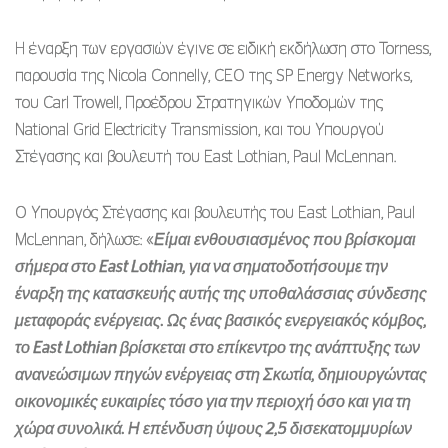
Η έναρξη των εργασιών έγινε σε ειδική εκδήλωση στο Torness,
παρουσία της Nicola Connelly, CEO της SP Energy Networks,
του Carl Trowell, Προέδρου Στρατηγικών Υποδομών της
National Grid Electricity Transmission, και του Υπουργού
Στέγασης και βουλευτή του East Lothian, Paul McLennan.
Ο Υπουργός Στέγασης και βουλευτής του East Lothian, Paul
McLennan, δήλωσε: «
Είμαι ενθουσιασμένος που βρίσκομαι
σήμερα στο East Lothian, για να σηματοδοτήσουμε την
έναρξη της κατασκευής αυτής της υποθαλάσσιας σύνδεσης
μεταφοράς ενέργειας. Ως ένας βασικός ενεργειακός κόμβος,
το East Lothian βρίσκεται στο επίκεντρο της ανάπτυξης των
ανανεώσιμων πηγών ενέργειας στη Σκωτία, δημιουργώντας
οικονομικές ευκαιρίες τόσο για την περιοχή όσο και για τη
χώρα συνολικά. Η επένδυση ύψους 2,5 δισεκατομμυρίων