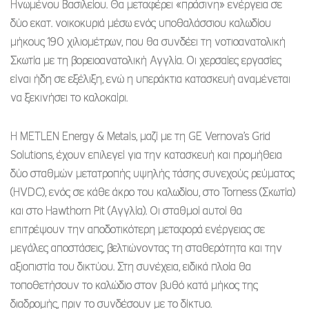
Ηνωμένου Βασιλείου. Θα μεταφέρει «πράσινη» ενέργεια σε
δύο εκατ. νοικοκυριά μέσω ενός υποθαλάσσιου καλωδίου
μήκους 190 χιλιομέτρων, που θα συνδέει τη νοτιοανατολική
Σκωτία με τη βορειοανατολική Αγγλία. Οι χερσαίες εργασίες
είναι ήδη σε εξέλιξη, ενώ η υπεράκτια κατασκευή αναμένεται
να ξεκινήσει το καλοκαίρι.
Η METLEN Energy & Metals, μαζί με τη GE Vernova’s Grid
Solutions, έχουν επιλεγεί για την κατασκευή και προμήθεια
δύο σταθμών μετατροπής υψηλής τάσης συνεχούς ρεύματος
(HVDC), ενός σε κάθε άκρο του καλωδίου, στο Torness (Σκωτία)
και στο Hawthorn Pit (Αγγλία). Οι σταθμοί αυτοί θα
επιτρέψουν την αποδοτικότερη μεταφορά ενέργειας σε
μεγάλες αποστάσεις, βελτιώνοντας τη σταθερότητα και την
αξιοπιστία του δικτύου. Στη συνέχεια, ειδικά πλοία θα
τοποθετήσουν το καλώδιο στον βυθό κατά μήκος της
διαδρομής, πριν το συνδέσουν με το δίκτυο.