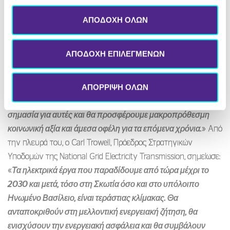
ανάπτυξη ενός σύγχρονου ηλεκτρικού δικτύου για το
μέλλον. Παράλληλα, θα ενισχύσει την οικονομική ανάπτυξη,
ΑΠΟΔΟΧΗ ΟΛΩΝ
θα δημιουργήσει θέσεις εργασίας και θα τονώσει την
εφοδιαστική αλυσίδα σε ολόκληρο το Ηνωμένο Βασίλειο,
ΑΠΟΔΟΧΗ ΕΠΙΛΕΓΜΕΝΩΝ
ενώ θα παρέχει άμεσα οφέλη και στις τοπικές κοινότητες
που φιλοξενούν αυτή την κρίσιμη υποδομή. Μαζί με τους
ΑΠΟΡΡΙΨΗ ΟΛΩΝ
συνεργάτες μας στη National Grid Electricity Transmission,
θα στηρίξουμε τις τοπικές κοινωνίες με έργα που έχουν
σημασία για αυτές και θα προσφέρουμε μακροπρόθεσμη
κοινωνική αξία και άμεσα οφέλη για τα επόμενα χρόνια.
» Από
την πλευρά του, ο Carl Trowell, Πρόεδρος Στρατηγικών
Υποδομών της National Grid Electricity Transmission, σημείωσε:
«
Τα ηλεκτρικά έργα που παραδίδουμε από τώρα μέχρι το
2030 και μετά, τόσο στη Σκωτία όσο και στο υπόλοιπο
Ηνωμένο Βασίλειο, είναι τεράστιας κλίμακας. Θα
ανταποκριθούν στη μελλοντική ενεργειακή ζήτηση, θα
ενισχύσουν την ενεργειακή ασφάλεια και θα συμβάλουν