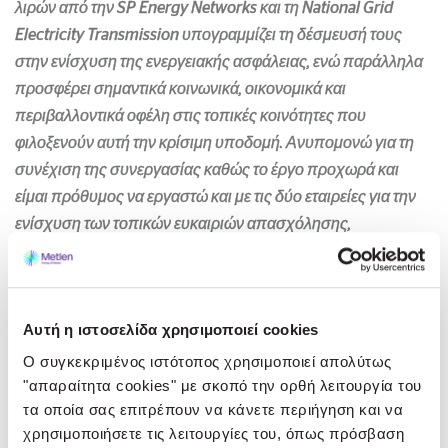
λιρών από την SP Energy Networks και τη National Grid
Electricity Transmission υπογραμμίζει τη δέσμευσή τους
στην ενίσχυση της ενεργειακής ασφάλειας, ενώ παράλληλα
προσφέρει σημαντικά κοινωνικά, οικονομικά και
περιβαλλοντικά οφέλη στις τοπικές κοινότητες που
φιλοξενούν αυτή την κρίσιμη υποδομή. Ανυπομονώ για τη
συνέχιση της συνεργασίας καθώς το έργο προχωρά και
είμαι πρόθυμος να εργαστώ και με τις δύο εταιρείες για την
ενίσχυση των τοπικών ευκαιριών απασχόλησης,
διασφαλίζοντας ότι η επένδυση θα αποφέρει πραγματικά
οφέλη στις κοινότητες του East Lothian.
»
Αυτή η ιστοσελίδα χρησιμοποιεί cookies
Η συμβολή της METLEN στο έργο είναι στρατηγική, καθώς
αξιοποιεί την εξειδίκευσή της στην ανάπτυξη υποδομών και
Ο συγκεκριμένος ιστότοπος χρησιμοποιεί απολύτως
"απαραίτητα cookies" με σκοπό την ορθή λειτουργία του
διαχείριση ενέργειας, συμβάλλοντας καθοριστικά στη
τα οποία σας επιτρέπουν να κάνετε περιήγηση και να
μετάβαση σε ένα πιο βιώσιμο ενεργειακό σύστημα.
χρησιμοποιήσετε τις λειτουργίες του, όπως πρόσβαση