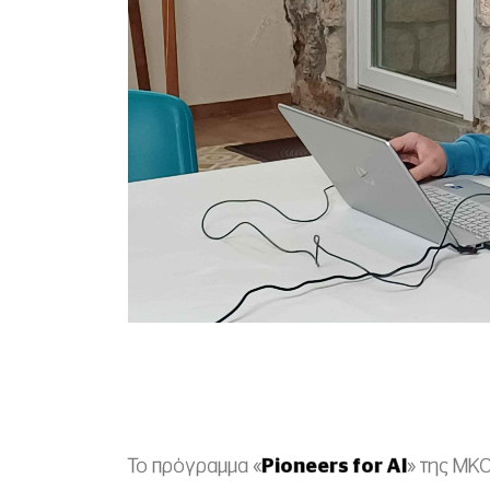
Το πρόγραμμα «
Pioneers
for
AI
» της MK