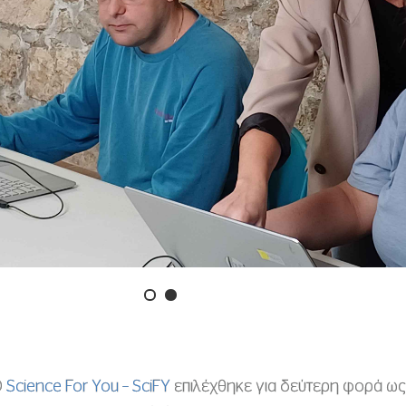
O
Science For You – SciFY
επιλέχθηκε για δεύτερη φορά ω