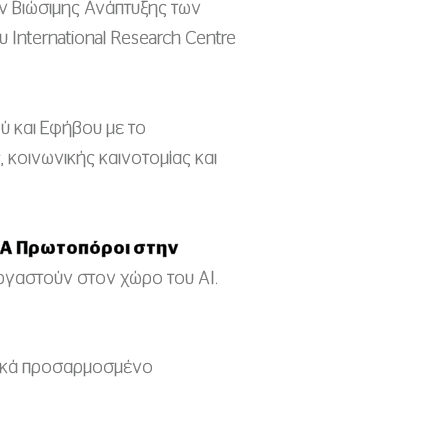
ων Βιώσιμης Ανάπτυξης των
υ International Research Centre
ύ και Εφήβου με το
 κοινωνικής καινοτομίας και
Α Πρωτοπόροι στην
εργαστούν στον χώρο του AI.
ιδικά προσαρμοσμένο