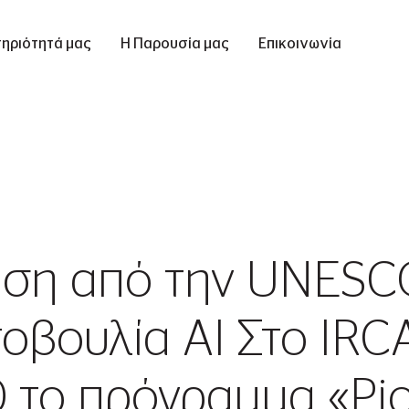
ηριότητά μας
Η Παρουσία μας
Επικοινωνία
ιση από την UNESC
οβουλία AI Στο IRC
0 το πρόγραμμα «Pi