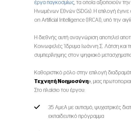
έργα παγκοσμίως
, τα οποία αξιοποιούν τ
Ηνωμένων Εθνών (SDGs). Η επιλογή έγινε
on Artificial Intelligence (IRCAI), υπό την α
Η διεθνής αυτή αναγνώριση αποτελεί αποτέ
Κοινωφελές Ίδρυμα Ιωάννη Σ. Λάτση και τη
συμπερίληψης στον ψηφιακό μετασχηματι
Καθοριστικό ρόλο στην επιλογή διαδραμάτ
Τεχνητή Νοημοσύνη
», μιας πρωτοπορι
Στο πλαίσιο του έργου:
35 ΑμεΑ με αυτισμό, ψυχιατρικές δ
εκπαιδευτικό πρόγραμμα