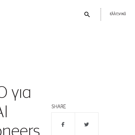
ελληνικά
O για
AI
SHARE
oneers