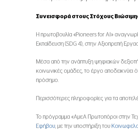
Συνεισφορά στους Στόχους Βιώσιμη
Η πρωτοβουλία «Pioneers for AI» αναγνωρί
Εκπαίδευση (SDG 4), στην Αξιοπρεπή Εργασ
Μέσα από την ανάπτυξη ψηφιακών δεξιοτή
κοινωνικές ομάδες, το έργο αποδεικνύει ό
πρόσημο.
Περισσότερες πληροφορίες για τα αποτελέ
Το πρόγραμμα «ΑμεΑ Πρωτοπόροι στην Τεχ
Εφήβου
, με την υποστήριξη του
Κοινωφελο