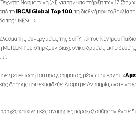
ην Τεχνητή Νοημοσύνη (AI) για την υποστήριξη των 17 Στόχ
 από το
IRCAI
Global
Top
100
, τη διεθνή πρωτοβουλία το
ιγίδα της UNESCO.
λεσμα της συνεργασίας της SciFY και του Κέντρου Παιδιο
 METLEN, που στηρίζουν διαχρονικά δράσεις εκπαίδευσης,
σμό.
ισε η επέκταση του προγράμματος, μέσω του έργου «
Αμε
ακής δράσης που εκπαιδεύει Άτομα με Αναπηρία, ώστε να 
ιαταραχές και κινητικές αναπηρίες παρακολούθησαν ένα ε