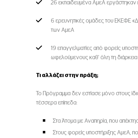
26 εκπαιδευμένα ΑμεΑ εργάστηκαν 
6 ερευνητικές ομάδες του ΕΚΕΦΕ «Δ
των ΑμεΑ
19 επαγγελματίες από φορείς υποστ
ωφελούμενους καθ’ όλη τη διάρκεια
Τι αλλάζει στην πράξη;
Το Πρόγραμμα δεν εστίασε μόνο στους ίδ
τέσσερα επίπεδα:
Στα Άτομα με Αναπηρία, που απέκτη
Στους φορείς υποστήριξης ΑμεΑ, π