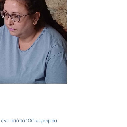
ς
ένα απ
ό τα 100 κορυφαία