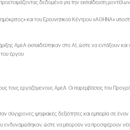
προετοιμάζοντας δεδομένα για την εκπαίδευση μοντέλω
ημόκριτος» και του Ερευνητικού Κέντρου «ΑΘΗΝΑ» υποστ
ήριξης ΑμεΑ εκπαιδεύτηκαν στο AI, ώστε να εντάξουν κα
 του έργου
ιους τους εργαζόμενους ΑμεΑ. Οι παρεμβάσεις του Προγρ
σαν σύγχρονες ψηφιακές δεξιότητες και εμπειρία σε ένα
ου ενδυναμώθηκαν, ώστε να μπορούν να προσφέρουν νέε