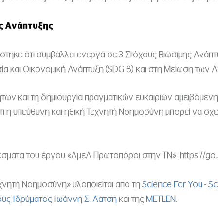
ς Ανάπτυξης
στηκε ότι συμβάλλει ενεργά σε 3 Στόχους Βιώσιμης Ανάπτυ
ία και Οικονομική Ανάπτυξη (SDG 8) και στη Μείωση των Α
των και τη δημιουργία πραγματικών ευκαιριών αμειβόμεν
τι η υπεύθυνη και ηθική Τεχνητή Νοημοσύνη μπορεί να σχε
σματα του έργου «ΑμεΑ Πρωτοπόροι στην ΤΝ»: https://go.
νητή Νοημοσύνη» υλοποιείται από τη
Science For You - Sc
ύς Ιδρύματος Ιωάννη Σ. Λάτση
και της
METLEN
.