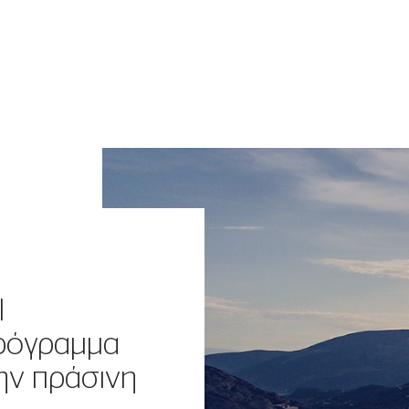
l
πρόγραμμα
την πράσινη