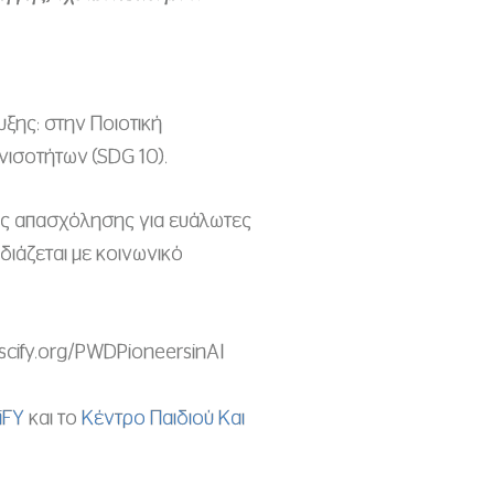
ξης: στην Ποιοτική
νισοτήτων (SDG 10).
ης απασχόλησης για ευάλωτες
διάζεται με κοινωνικό
scify.org/PWDPioneersinAI
iFY
και το
Κέντρο Παιδιού Και