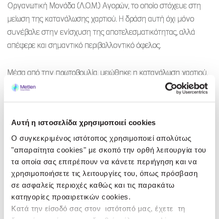
Οργανωτική Μονάδα (Λ.Ο.Μ.) Αγορών, το οποίο στόχευε στη
μείωση της κατανάλωσης χαρτιού. Η δράση αυτή όχι μόνο
συνέβαλε στην ενίσχυση της αποτελεσματικότητας, αλλά
απέφερε και σημαντικό περιβαλλοντικό όφελος.
Μέσα από την πρωτοβουλία, μειώθηκε η κατανάλωση χαρτιού,
εξοικονομώντας χαρτί ισοδύναμο με τη διάσωση ενός δέντρου
ανά έτος. Ως επιστέγασμα αυτής της προσπάθειας, σε
συνεργασία με το αρμόδιο τμήμα του εργοστασίου Αλουμίνιον
Αυτή η ιστοσελίδα χρησιμοποιεί cookies
της Ελλάδος, αποφασίστηκε να φυτευθούν συμβολικά 20
Ο συγκεκριμένος ιστότοπος χρησιμοποιεί απολύτως
δέντρα —ένα για κάθε μέλος της αρμόδιας ομάδας— σε χώρο
"απαραίτητα cookies" με σκοπό την ορθή λειτουργία του
των εγκαταστάσεών, με μήνυμα: «
Φυτεύουμε το μέλλον,
τα οποία σας επιτρέπουν να κάνετε περιήγηση και να
εξοικονομώντας το παρόν
» δείχνοντας έμπρακτα ότι
χρησιμοποιήσετε τις λειτουργίες του, όπως πρόσβαση
στη METLEN ριζώνει η συνειδητή μας επιλογή για
σε ασφαλείς περιοχές καθώς και τις παρακάτω
εξοικονόμηση και αναγέννηση.
κατηγορίες προαιρετικών cookies.
Κατά την είσοδό σας στον ιστότοπό μας, έχετε τη
Η ενέργεια αυτή αναδεικνύει τη δέσμευσή της Εταιρείας να