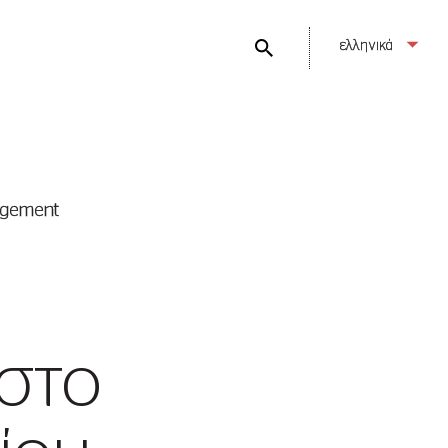
ελληνικά
agement
 στο