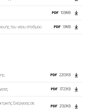
PDF
10,9MB
σκευής του νέου σταθμού
PDF
1,9MB
σης
PDF
220,1KB
γειας
PDF
372,1KB
τρικής Ενέργειας σε
PDF
213,0KB