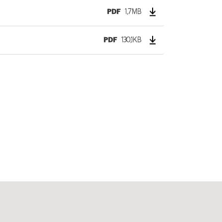
PDF
1,7MB
PDF
130,1KB