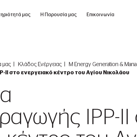
ηριότητά μας
Η Παρουσία μας
Επικοινωνία
ά μας
Κλάδος Ενέργειας
Μ Εnergy Generation & Man
-II στο ενεργειακό κέντρο του Αγίου Νικολάου
δα
αγωγής IPP-II