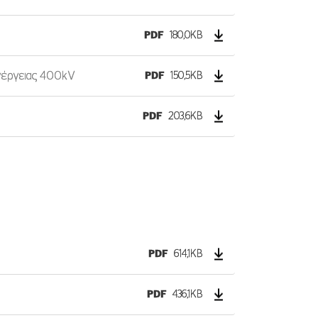
PDF
180,0KB
νέργειας 400kV
PDF
150,5KB
PDF
203,6KB
PDF
614,1KB
PDF
436,1KB