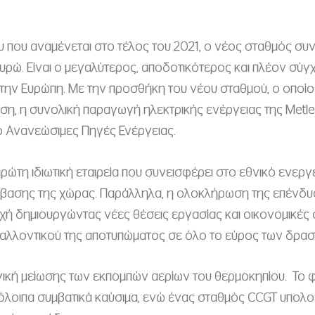
ου που αναμένεται στο τέλος του 2021, o νέος σταθμός σ
 ευρώ. Είναι ο μεγαλύτερος, αποδοτικότερος και πλέον 
ην Ευρώπη. Με την προσθήκη του νέου σταθμού, ο οποίος 
η, η συνολική παραγωγή ηλεκτρικής ενέργειας της Metle
 Ανανεώσιμες Πηγές Ενέργειας.
πρώτη ιδιωτική εταιρεία που συνεισφέρει στο εθνικό ενερ
τάβασης της χώρας. Παράλληλα, η ολοκλήρωση της επένδυ
οχή δημιουργώντας νέες θέσεις εργασίας και οικονομικές
ιβαλλοντικού της αποτυπώματος σε όλο το εύρος των δρασ
γική μείωσης των εκπομπών αερίων του θερμοκηπίου. Το φ
όλοιπα συμβατικά καύσιμα, ενώ ένας σταθμός CCGT υπολογί