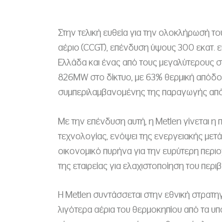
Στην τελική ευθεία για την ολοκλήρωσή τ
αέριο (CCGT), επένδυση ύψους 300 εκατ.
Ελλάδα και ένας από τους μεγαλύτερους στ
826MW στο δίκτυο, με 63% θερμική απόδοσ
συμπεριλαμβανομένης της παραγωγής από
Με την επένδυση αυτή, η Metlen γίνεται η 
τεχνολογίας, ενόψει της ενεργειακής με
οικονομικό πυρήνα για την ευρύτερη περι
της εταιρείας για ελαχιστοποίηση του περ
Η Metlen συντάσσεται στην εθνική στρατη
λιγότερα αέρια του θερμοκηπίου από τα υπ